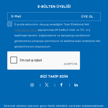
E-BÜLTEN ÜYELİĞİ
ÜYE OL
E-posta adresimin, okuyup anladığım Ticari Elektronik İleti
Aydınlatma Metni
kapsamında 2M KABLO SAN. ve TİC. A.Ş.
tarafından tanıtım, bilgilendirme ve kampanya içeriklerinin
gönderilmesi amacıyla işlenmesini ve tarafıma ticari elektronik ileti
gönderilmesini onaylıyorum.
BİZİ TAKİP EDİN
İnternet sitemiz işlevine göre farklı nitelikte çerezler kullanmaktadır.