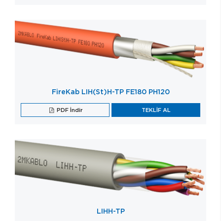
FireKab LIH(St)H-TP FE180 PH120
PDF İndir
TEKLİF AL
LIHH-TP