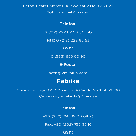
Perpa Ticaret Merkezi A Blok Kat:2 No:9 / 21-22
Şişli - İstanbul / Türkiye
Telefon:
0 (212) 222 82 50 (3 hat)
Fax:
0 (212) 222 82 53
GSM:
0 (533) 658 80 90
E-Posta:
satis@2mkablo.com
Fabrika
Gaziosmanpaşa OSB Mahallesi 4.Cadde No:18 A 59500
Çerkezköy – Tekirdağ / Türkiye
Telefon:
+90 (282) 758 35 00 (Pbx)
Fax:
+90 (282) 758 35 10
GSM: