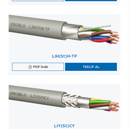
LIH(St)H-TP
PDF İndir
TEKLİF AL
LIY(St)CY