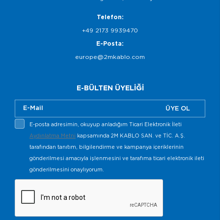
Telefon:
+49 2173 9939470
E-Posta:
europe@2mkablo.com
E-BÜLTEN ÜYELİĞİ
ÜYE OL
E-posta adresimin, okuyup anladığım Ticari Elektronik İleti
Aydınlatma Metni
kapsamında 2M KABLO SAN. ve TİC. A.Ş.
tarafından tanıtım, bilgilendirme ve kampanya içeriklerinin
gönderilmesi amacıyla işlenmesini ve tarafıma ticari elektronik ileti
gönderilmesini onaylıyorum.