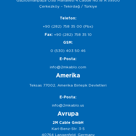
Gaziosmanpaşa OSB Mahallesi 4.Cadde No:18 A 59500
Çerkezköy – Tekirdağ / Türkiye
Telefon:
+90 (282) 758 35 00 (Pbx)
Fax:
+90 (282) 758 35 10
GSM:
0 (530) 403 50 46
E-Posta:
info@2mkablo.com
Amerika
Teksas 77002, Amerika Birleşik Devletleri
E-Posta:
info@2mkablo.us
Avrupa
2M Cable GmbH
Karl-Benz-Str. 3-5
40764 Langenfeld, Germany