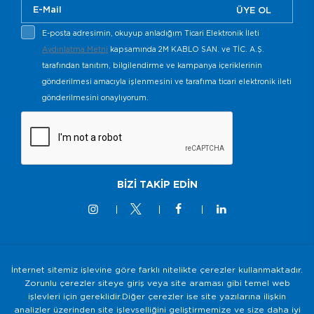
ÜYE OL
E-posta adresimin, okuyup anladığım Ticari Elektronik İleti
Aydınlatma Metni
kapsamında 2M KABLO SAN. ve TİC. A.Ş.
tarafından tanıtım, bilgilendirme ve kampanya içeriklerinin
gönderilmesi amacıyla işlenmesini ve tarafıma ticari elektronik ileti
gönderilmesini onaylıyorum.
BİZİ TAKİP EDİN
İnternet sitemiz işlevine göre farklı nitelikte çerezler kullanmaktadır.
© 2M KABLO 2025 - Tüm Hakkı Saklıdır
Zorunlu çerezler siteye giriş veya site araması gibi temel web
işlevleri için gereklidir.Diğer çerezler ise site yazılarına ilişkin
Bilgi Toplumu Hizmetleri
analizler üzerinden site işlevselliğini geliştirmemize ve size daha iyi