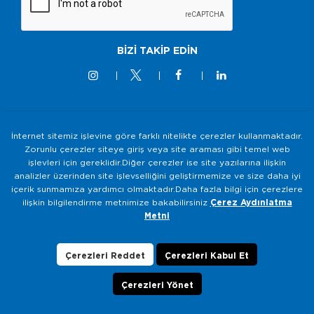
BİZİ TAKİP EDİN
İnternet sitemiz işlevine göre farklı nitelikte çerezler kullanmaktadır.
© 2M KABLO 2025 - Tüm Hakkı Saklıdır
Zorunlu çerezler siteye giriş veya site araması gibi temel web
işlevleri için gereklidir.Diğer çerezler ise site yazılarına ilişkin
Bilgi Toplumu Hizmetleri
analizler üzerinden site işlevselliğini geliştirmemize ve size daha iyi
Gizlilik ve Güvenlik Politikası
içerik sunmamıza yardımcı olmaktadır.Daha fazla bilgi için çerezlere
ilişkin bilgilendirme metnimize bakabilirsiniz
Çerez Aydınlatma
KVKK Aydınlatma Metni
Metni
Çerezlerin Kullanımı
Veri Sahibi Başvuru Formu
Çerezleri Reddet
Çerezleri Kabul Et
Çerezleri Yönet