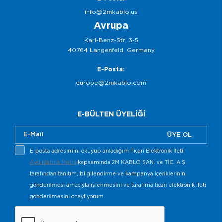
info@2mkablo.us
Avrupa
Karl-Benz-Str. 3-5
40764 Langenfeld, Germany
E-Posta:
europe@2mkablo.com
E-BÜLTEN ÜYELİĞİ
ÜYE OL
E-posta adresimin, okuyup anladığım Ticari Elektronik İleti
Aydınlatma Metni
kapsamında 2M KABLO SAN. ve TİC. A.Ş.
tarafından tanıtım, bilgilendirme ve kampanya içeriklerinin
gönderilmesi amacıyla işlenmesini ve tarafıma ticari elektronik ileti
gönderilmesini onaylıyorum.