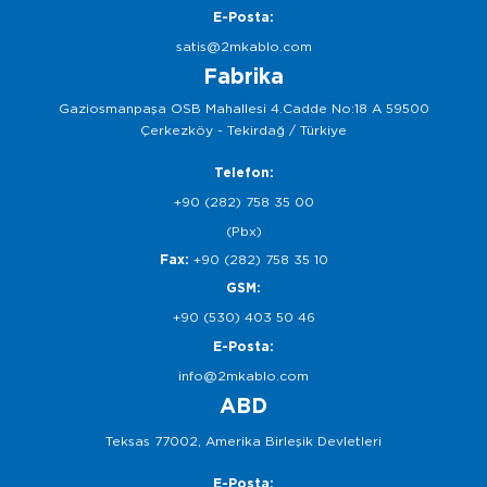
E-Posta:
satis@2mkablo.com
Fabrika
Gaziosmanpaşa OSB Mahallesi 4.Cadde No:18 A 59500
Çerkezköy - Tekirdağ / Türkiye
Telefon:
+90 (282) 758 35 00
(Pbx)
Fax:
+90 (282) 758 35 10
GSM:
+90 (530) 403 50 46
E-Posta:
info@2mkablo.com
ABD
Teksas 77002, Amerika Birleşik Devletleri
E-Posta: