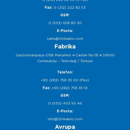
Fax:
0 (212) 222 82 53
GSM:
0 (533) 658 80 90
E-Posta:
satis@2mkablo.com
Fabrika
Gaziosmanpaşa OSB Mahallesi 4.Cadde No:18 A 59500
Çerkezköy – Tekirdağ / Türkiye
Telefon:
+90 (282) 758 35 00 (Pbx)
Fax:
+90 (282) 758 35 10
GSM:
0 (530) 403 50 46
E-Posta:
info@2mkablo.com
Avrupa