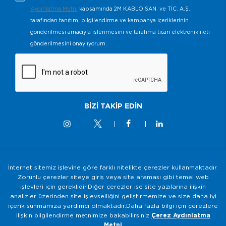
Aydınlatma Metni
kapsamında 2M KABLO SAN. ve TİC. A.Ş.
tarafından tanıtım, bilgilendirme ve kampanya içeriklerinin
gönderilmesi amacıyla işlenmesini ve tarafıma ticari elektronik ileti
gönderilmesini onaylıyorum.
BİZİ TAKİP EDİN
İnternet sitemiz işlevine göre farklı nitelikte çerezler kullanmaktadır.
© 2M KABLO 2025 - Tüm Hakkı Saklıdır
Zorunlu çerezler siteye giriş veya site araması gibi temel web
işlevleri için gereklidir.Diğer çerezler ise site yazılarına ilişkin
Bilgi Toplumu Hizmetleri
analizler üzerinden site işlevselliğini geliştirmemize ve size daha iyi
Gizlilik ve Güvenlik Politikası
içerik sunmamıza yardımcı olmaktadır.Daha fazla bilgi için çerezlere
ilişkin bilgilendirme metnimize bakabilirsiniz
Çerez Aydınlatma
KVKK Aydınlatma Metni
Metni