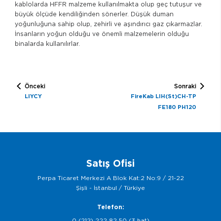
kablolarda HFFR malzeme kullanılmakta olup geç tutuşur ve
büyük ölçüde kendiliğinden sönerler. Düşük duman
yoğunluğuna sahip olup, zehirli ve aşındırıcı gaz çıkarmazlar.
İnsanların yoğun olduğu ve önemli malzemelerin olduğu
binalarda kullanılırlar.
Önceki
Sonraki
LIYCY
FireKab LIH(St)CH-TP
FE180 PH120
Satış Ofisi
Perpa Ticaret Merkezi A Blok Kat:2 No:9 / 21-22
Şişli - İstanbul / Türkiye
Telefon:
0 (212) 222 82 50 (3 hat)