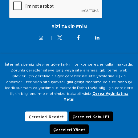
BİZİ TAKİP EDİN
İnternet sitemiz işlevine göre farklı nitelikte çerezler kullanmaktadır.
© 2M KABLO 2025 - Tüm Hakkı Saklıdır
Zorunlu çerezler siteye giriş veya site araması gibi temel web
işlevleri için gereklidir.Diğer çerezler ise site yazılarına ilişkin
Bilgi Toplumu Hizmetleri
analizler üzerinden site işlevselliğini geliştirmemize ve size daha iyi
Gizlilik ve Güvenlik Politikası
içerik sunmamıza yardımcı olmaktadır.Daha fazla bilgi için çerezlere
ilişkin bilgilendirme metnimize bakabilirsiniz
Çerez Aydınlatma
KVKK Aydınlatma Metni
Metni
Çerezlerin Kullanımı
Veri Sahibi Başvuru Formu
Çerezleri Reddet
Çerezleri Kabul Et
Çerezleri Yönet