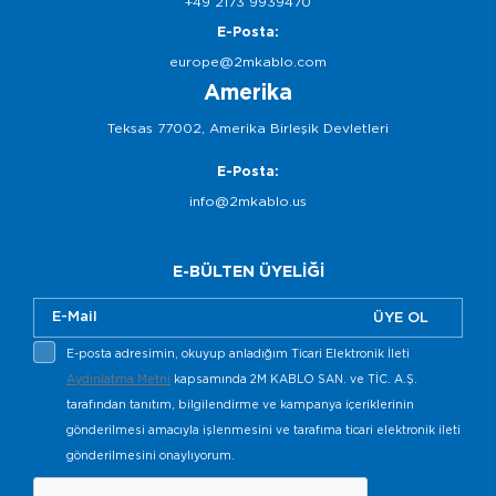
+49 2173 9939470
E-Posta:
europe@2mkablo.com
Amerika
Teksas 77002, Amerika Birleşik Devletleri
E-Posta:
info@2mkablo.us
E-BÜLTEN ÜYELİĞİ
ÜYE OL
E-posta adresimin, okuyup anladığım Ticari Elektronik İleti
Aydınlatma Metni
kapsamında 2M KABLO SAN. ve TİC. A.Ş.
tarafından tanıtım, bilgilendirme ve kampanya içeriklerinin
gönderilmesi amacıyla işlenmesini ve tarafıma ticari elektronik ileti
gönderilmesini onaylıyorum.