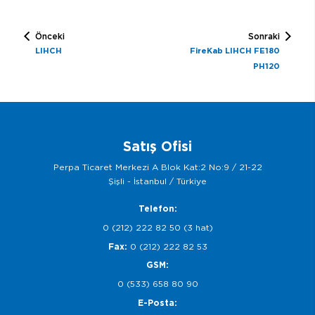
Önceki
Sonraki
LIHCH
FireKab LIHCH FE180
PH120
Satış Ofisi
Perpa Ticaret Merkezi A Blok Kat:2 No:9 / 21-22
Şişli - İstanbul / Türkiye
Telefon:
0 (212) 222 82 50 (3 hat)
Fax:
0 (212) 222 82 53
GSM:
0 (533) 658 80 90
E-Posta: