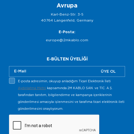
Avrupa
Karl-Benz-Str. 3-5
40764 Langenfeld, Germany
E-Posta:
europe@2mkablo.com
E-BÜLTEN ÜYELİĞİ
ÜYE OL
E-posta adresimin, okuyup anladığım Ticari Elektronik İleti
Aydınlatma Metni
kapsamında 2M KABLO SAN. ve TİC. A.Ş.
tarafından tanıtım, bilgilendirme ve kampanya içeriklerinin
gönderilmesi amacıyla işlenmesini ve tarafıma ticari elektronik ileti
gönderilmesini onaylıyorum.