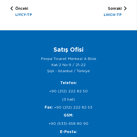
Önceki
Sonraki
LIYCY-TP
LIHCH-TP
Satış Ofisi
Perpa Ticaret Merkezi A Blok
Kat:2 No:9 / 21-22
Şişli - İstanbul / Türkiye
Telefon:
+90 (212) 222 82 50
(3 hat)
Fax:
+90 (212) 222 82 53
GSM:
+90 (533) 658 80 90
E-Posta: