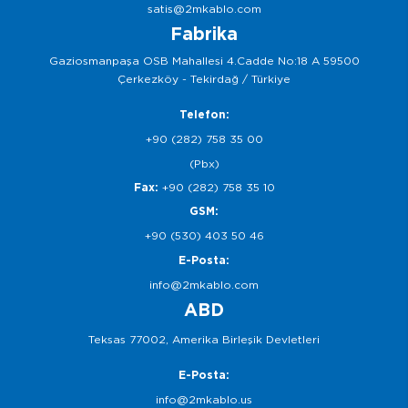
satis@2mkablo.com
Fabrika
Gaziosmanpaşa OSB Mahallesi 4.Cadde No:18 A 59500
Çerkezköy - Tekirdağ / Türkiye
Telefon:
+90 (282) 758 35 00
(Pbx)
Fax:
+90 (282) 758 35 10
GSM:
+90 (530) 403 50 46
E-Posta:
info@2mkablo.com
ABD
Teksas 77002, Amerika Birleşik Devletleri
E-Posta:
info@2mkablo.us