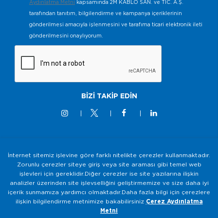
Aydınlatma Metni
kapsamında 2M KABLO SAN. ve TİC. A.Ş.
tarafından tanıtım, bilgilendirme ve kampanya içeriklerinin
gönderilmesi amacıyla işlenmesini ve tarafıma ticari elektronik ileti
gönderilmesini onaylıyorum.
BİZİ TAKİP EDİN
İnternet sitemiz işlevine göre farklı nitelikte çerezler kullanmaktadır.
© 2M KABLO 2025 - Tüm Hakkı Saklıdır
Zorunlu çerezler siteye giriş veya site araması gibi temel web
işlevleri için gereklidir.Diğer çerezler ise site yazılarına ilişkin
Bilgi Toplumu Hizmetleri
analizler üzerinden site işlevselliğini geliştirmemize ve size daha iyi
Gizlilik ve Güvenlik Politikası
içerik sunmamıza yardımcı olmaktadır.Daha fazla bilgi için çerezlere
ilişkin bilgilendirme metnimize bakabilirsiniz
Çerez Aydınlatma
KVKK Aydınlatma Metni
Metni