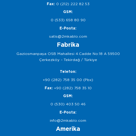
Fax:
0 (212) 222 82 53
GSM:
0 (533) 658 80 90
E-Posta:
satis@2mkablo.com
Fabrika
Gaziosmanpaşa OSB Mahallesi 4.Cadde No:18 A 59500
Çerkezköy – Tekirdağ / Türkiye
Telefon:
+90 (282) 758 35 00 (Pbx)
Fax:
+90 (282) 758 35 10
GSM:
0 (530) 403 50 46
E-Posta:
info@2mkablo.com
Amerika