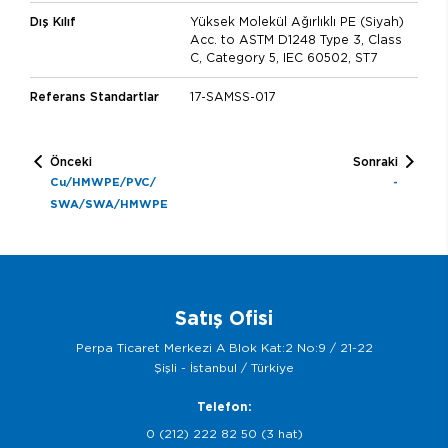
Dış Kılıf
Yüksek Molekül Ağırlıklı PE (Siyah)
Acc. to ASTM D1248 Type 3, Class
C, Category 5, IEC 60502, ST7
Referans Standartlar
17-SAMSS-017
Önceki
Sonraki
Cu/HMWPE/PVC/
-
SWA/SWA/HMWPE
Satış Ofisi
Perpa Ticaret Merkezi A Blok Kat:2 No:9 / 21-22
Şişli - İstanbul / Türkiye
Telefon:
0 (212) 222 82 50 (3 hat)