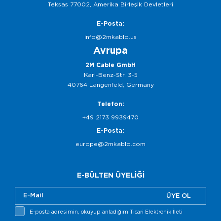
Teksas 77002, Amerika Birleşik Devletleri
E-Posta:
info@2mkablo.us
Avrupa
2M Cable GmbH
Karl-Benz-Str. 3-5
40764 Langenfeld, Germany
Telefon:
+49 2173 9939470
E-Posta:
europe@2mkablo.com
E-BÜLTEN ÜYELİĞİ
ÜYE OL
E-posta adresimin, okuyup anladığım Ticari Elektronik İleti