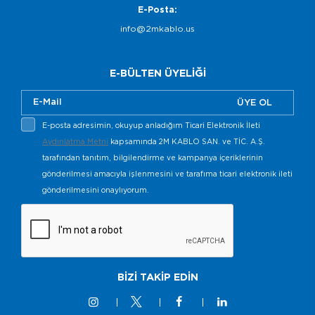
E-Posta:
info@2mkablo.us
E-BÜLTEN ÜYELİĞİ
ÜYE OL
E-posta adresimin, okuyup anladığım Ticari Elektronik İleti
Aydınlatma Metni
kapsamında 2M KABLO SAN. ve TİC. A.Ş.
tarafından tanıtım, bilgilendirme ve kampanya içeriklerinin
gönderilmesi amacıyla işlenmesini ve tarafıma ticari elektronik ileti
gönderilmesini onaylıyorum.
BİZİ TAKİP EDİN