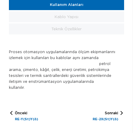
Kullanım Alanları
Kablo Yapısı
Teknik Özellikler
Proses otomasyon uygulamalarında ölçüm ekipmanlarını
izlemek için kullanılan bu kablolar aynı zamanda
petrol
arama, çimento, kâğıt, çelik, enerji üretimi, petrokimya
tesisleri ve termik santrallerdeki güvenlik sistemlerinde
iletişim ve enstrümantasyon uygulamalarında
kullanılır.
Önceki
Sonraki
RE-Y(St)Y(ö)
RE-2X(St)Y(ö)