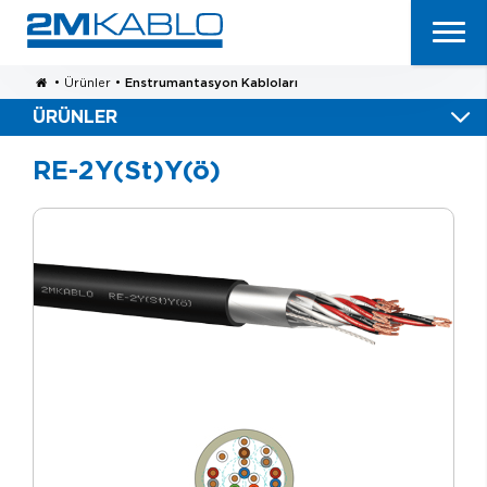
•
Ürünler
•
Enstrumantasyon Kabloları
ÜRÜNLER
RE-2Y(St)Y(ö)