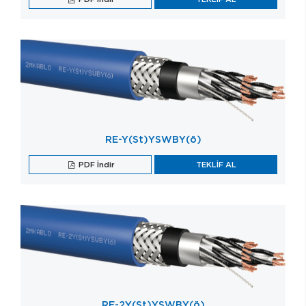
RE-Y(St)YSWBY(ö)
PDF İndir
TEKLİF AL
RE-2Y(St)YSWBY(ö)