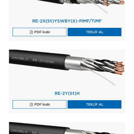
RE-2X(St)YSWBY(ö)-PiMF/TiMF
PDF İndir
TEKLİF AL
RE-2Y(St)H
PDF İndir
TEKLİF AL