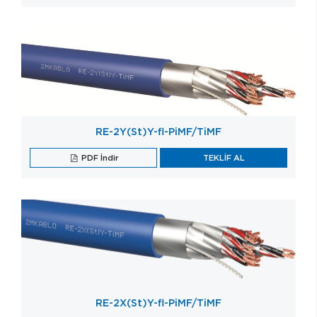
RE-2Y(St)Y-fl-PiMF/TiMF
PDF İndir
TEKLİF AL
RE-2X(St)Y-fl-PiMF/TiMF