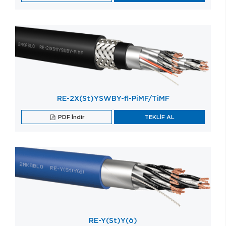
RE-2X(St)YSWBY-fl-PiMF/TiMF
PDF İndir
TEKLİF AL
RE-Y(St)Y(ö)