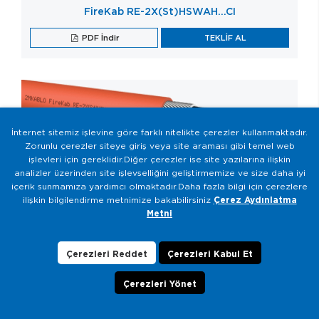
FireKab RE-2X(St)HSWAH...CI
PDF İndir
TEKLİF AL
İnternet sitemiz işlevine göre farklı nitelikte çerezler kullanmaktadır.
Zorunlu çerezler siteye giriş veya site araması gibi temel web
işlevleri için gereklidir.Diğer çerezler ise site yazılarına ilişkin
analizler üzerinden site işlevselliğini geliştirmemize ve size daha iyi
FireKab RE-2X(St)HSWAH-PiMF/TİMF…CI
içerik sunmamıza yardımcı olmaktadır.Daha fazla bilgi için çerezlere
ilişkin bilgilendirme metnimize bakabilirsiniz
Çerez Aydınlatma
PDF İndir
TEKLİF AL
Metni
Çerezleri Reddet
Çerezleri Kabul Et
Çerezleri Yönet