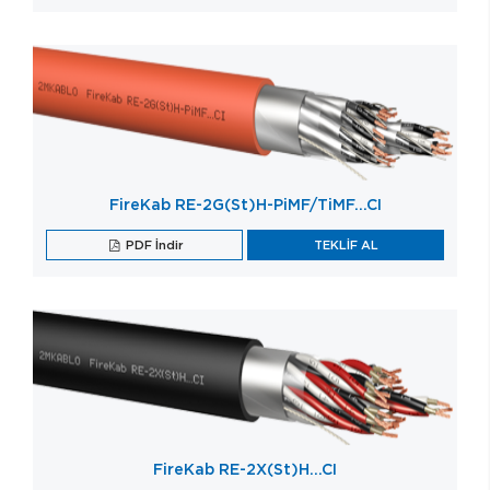
FireKab RE-2G(St)H-PiMF/TiMF…CI
PDF İndir
TEKLİF AL
FireKab RE-2X(St)H…CI